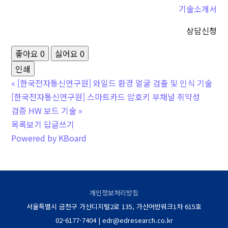
기술소개서
상담신청
좋아요
0
싫어요
0
인쇄
«
[한국전자통신연구원] 와일드 환경 얼굴 검출 및 인식 기술
[한국전자통신연구원] 스마트카드 암호키 부채널 취약성
검증 HW 보드 기술
»
목록보기
답글쓰기
Powered by KBoard
개인정보처리방침
서울특별시 금천구 가산디지털2로 135, 가산어반워크1차 615호
02-6177-7404 | edr@edresearch.co.kr