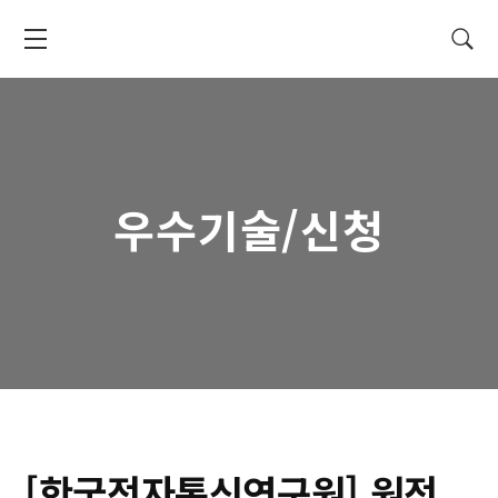
Skip
to
main
Tech
content
Matching
System
우수기술/신청
[한국전자통신연구원] 원전